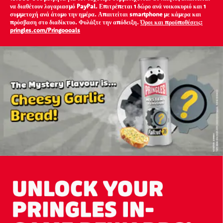
να διαθέτουν λογαριασμό PayPal. Επιτρέπεται 1 δώρο ανά νοικοκυριό και 1
συμμετοχή ανά άτομο την ημέρα. Απαιτείται smartphone με κάμερα και
πρόσβαση στο διαδίκτυο. Φυλάξτε την απόδειξη.
Όροι και προϋποθέσεις:
pringles.com/Pringoooals