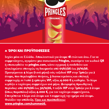
ΌΡΟΙ ΚΑΙ ΠΡΟΫΠΟΘΈΣΕΙΣ
Ισχύει μόνο σε Ελλάδα. Αποκλειστικά για άτομα 18 ετών και άνω. Για να
συμμετάσχετε, αγοράστε μια συσκευασία Pringles, σκανάρετε τον κωδικό QR
ή επισκεφθείτε το pringles.com, κάντε εγγραφή ή συνδεθείτε και
ολοκληρώστε επιτυχώς τη δοκιμασία από 01/07/26 έως 31/10/26.
Προσφέρονται 4 δώρα (1 ανά μήνα) ενός ταξιδιού VIP στην Ίμπιζα για 2
άτομα, που περιλαμβάνει πτήσεις, 3 διανυκτερεύσεις και επιλογή
συμμετοχής σε 1 από 5 εμπειρίες VIP, αξίας 4.000 € η καθεμία. Το δώρο
κερδίζει ο ταχύτερος συμμετέχων ανά μήνα. Διευρυμένη προωθητική
περίοδος: από 01/11/26 έως 30/12/26, 1 ταξίδι VIP στην Ίμπιζα για 2 άτομα
(όπως παραπάνω) αξίας 4.000 €, για τον ταχύτερο συμμετέχοντα.
Επιτρέπεται 1 δώρο ανά άτομο και 1 συμμετοχή την ημέρα ανά άτομο.
Φυλάξτε την απόδειξη.
Όροι και προϋποθέσεις:
www.pringles.com/summer26.