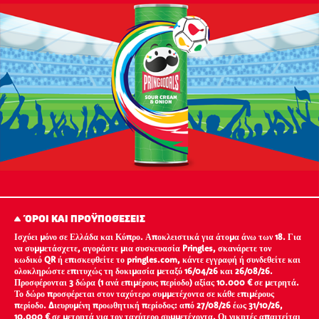
ΌΡΟΙ ΚΑΙ ΠΡΟΫΠΟΘΈΣΕΙΣ
Ισχύει μόνο σε Ελλάδα και Κύπρο. Αποκλειστικά για άτομα άνω των 18. Για
να συμμετάσχετε, αγοράστε μια συσκευασία Pringles, σκανάρετε τον
κωδικό QR ή επισκεφθείτε το pringles.com, κάντε εγγραφή ή συνδεθείτε και
ολοκληρώστε επιτυχώς τη δοκιμασία μεταξύ 16/04/26 και 26/08/26.
Προσφέρονται 3 δώρα (1 ανά επιμέρους περίοδο) αξίας 10.000 € σε μετρητά.
Το δώρο προσφέρεται στον ταχύτερο συμμετέχοντα σε κάθε επιμέρους
περίοδο. Διευρυμένη προωθητική περίοδος: από 27/08/26 έως 31/10/26,
10.000 € σε μετρητά για τον ταχύτερο συμμετέχοντα. Οι νικητές απαιτείται