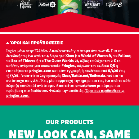
ΌΡΟΙ ΚΑΙ ΠΡΟΫΠΟΘΈΣΕΙΣ
Ισχύει μόνο στην Ελλάδα. Αποκλειστικά για άτομα άνω των 18. Για να
διεκδικήσεις ένα από τα 4 δώρα για Xbox (1 x World of Warcraft, 1 x Fallout,
1 x Sea of Thieves ή 1 x The Outer Worlds 2), αξίας τουλάχιστον 2 € το
καθένα, αγόρασε μια συσκευασία Pringles, σάρωσε τον κωδικό QR ή
επισκέψου το pringles.com και κάνε εγγραφή ή συνδέσου από 6/1/26 έως
15/7/26. Απαιτείται λογαριασμός Xbox/Battle.net/Bethesda.net και το
αντίστοιχο παιχνίδι. Έως μία συμμετοχή την ημέρα και έως ένα από το κάθε
δώρο (4 συνολικά) ανά άτομο. Απαιτείται smartphone με κάμερα και
πρόσβαση στο διαδίκτυο. Φύλαξε την απόδειξη.
Όροι και προϋποθέσεις:
pringles.com.
OUR PRODUCTS
NEW LOOK CAN, SAME